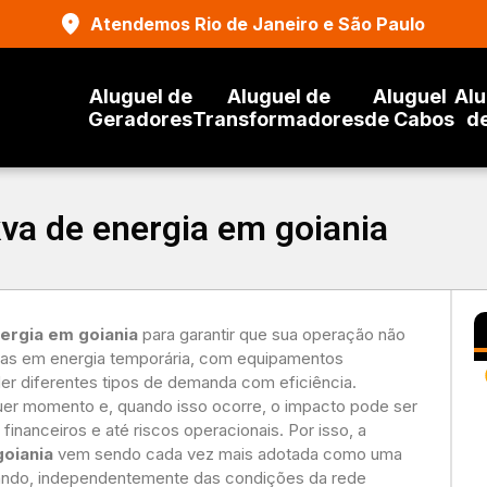
Atendemos Rio de Janeiro e São Paulo
Aluguel de
Aluguel de
Aluguel
Alu
Geradores
Transformadores
de Cabos
d
kva de energia em goiania
nergia em goiania
para garantir que sua operação não
tas em energia temporária, com equipamentos
der diferentes tipos de demanda com eficiência.
er momento e, quando isso ocorre, o impacto pode ser
financeiros e até riscos operacionais. Por isso, a
goiania
vem sendo cada vez mais adotada como uma
nando, independentemente das condições da rede