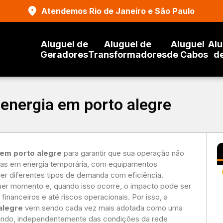
Atendemos Rio de Janeiro e São Paulo
Aluguel de
Aluguel de
Aluguel
Alu
Geradores
Transformadores
de Cabos
d
 energia em porto alegre
 em porto alegre
para garantir que sua operação não
tas em energia temporária, com equipamentos
der diferentes tipos de demanda com eficiência.
er momento e, quando isso ocorre, o impacto pode ser
financeiros e até riscos operacionais. Por isso, a
alegre
vem sendo cada vez mais adotada como uma
nando, independentemente das condições da rede