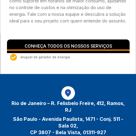
como suporte em horários de maior consumo, ajudando
no controle de custos e na otimização do uso de
energia. Fale com a nossa equipe e descubra a solução
ideal para o seu projeto com quem entende do assunto.
CONHEÇA TODOS OS NOSSOS SERVIÇOS
aluguel de gerador de energia
Rio de Janeiro – R. Felisbelo Freire, 412, Ramos,
RJ
São Paulo - Avenida Paulista, 1471 - Conj. 511 -
Sala 02,
CP 3807 - Bela Vista, 01311-927