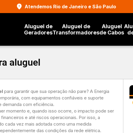
Atendemos Rio de Janeiro e São Paulo
Aluguel de
Aluguel de
Aluguel
Alu
Geradores
Transformadores
de Cabos
d
ra aluguel
el
para garantir que sua operação não pare? A Energia
emporária, com equipamentos confiáveis e suporte
de demanda com eficiência.
er momento e, quando isso ocorre, o impacto pode ser
financeiros e até riscos operacionais. Por isso, a
o cada vez mais adotada como uma medida
ndependentemente das condições da rede elétrica.