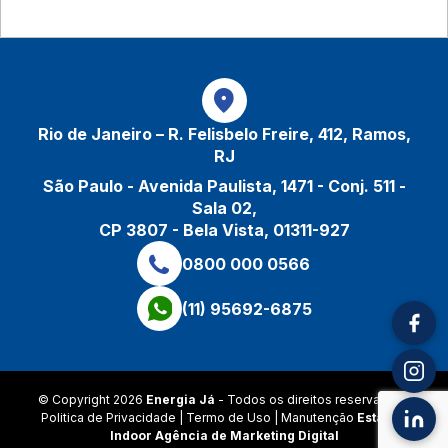
Rio de Janeiro – R. Felisbelo Freire, 412, Ramos,
RJ
São Paulo - Avenida Paulista, 1471 - Conj. 511 -
Sala 02,
CP 3807 - Bela Vista, 01311-927
0800 000 0566
(11) 95692-6875
© Copyright 2026
Energia Já
- Todos os direitos reservados |
Politica de Privacidade
|
Termo de Uso
| Manutenção
Estação
Indoor
Agência de Marketing Digital